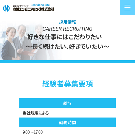
REQUIREMENTS
採用情報
採用情報
TOP MESSAGE
CAREER RECRUITING
社長からのメッセージ
好きな仕事にはこだわりたい
～長く続けたい、好きでいたい～
COMPANY
会社を知る
ENVIRONMENT
働く環境
経験者募集要項
WORK
仕事を知る
給与
INTERVIEW
人を知る
当社規定による
勤務時間
9:00～17:00