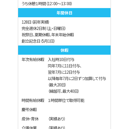
うち休憩１時間（12：00～13：00）
年間休日
128日（前年実績）
完全週休2日制（土・日曜日）
祝祭日、夏期休暇、年末年始休暇
創立記念日（5月1日）
経験者採用
ENTRY
休暇
CLIK HERE
年次有給休暇
入社時10日付与
同年7月に11日付与、
一級建築士
翌年7月に12日付与
以降毎年7月に2日ずつ加算して付与
農業土木技術者
（最大20日）
（繰越可、最大40日）
道路設計技術者
時間有給休暇
１時間単位で取得可能
慶弔休暇
都市計画技術者
産休・育休
（実績あり）
介護休業
（実績あり）