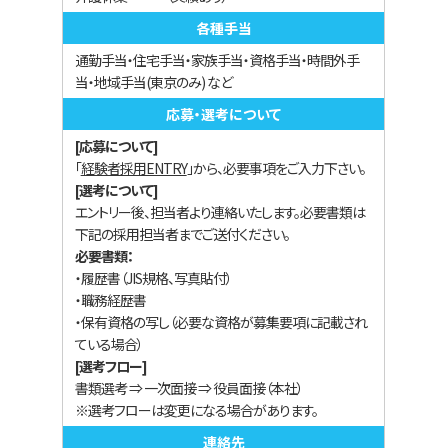
橋梁設計技術者
各種手当
河川・砂防系技術者
通勤手当・住宅手当・家族手当・資格手当・時間外手
当・地域手当(東京のみ) など
上下水道設計技術者
応募・選考について
[応募について]
施工計画技術者
「
経験者採用ENTRY
」から、必要事項をご入力下さい。
[選考について]
エントリー後、担当者より連絡いたします。必要書類は
電気設備設計技術者
下記の採用担当者までご送付ください。
必要書類：
機械設備設計技術者
・履歴書（JIS規格、写真貼付）
・職務経歴書
・保有資格の写し（必要な資格が募集要項に記載され
空間情報技術者
ている場合）
[選考フロー]
測量技術者
書類選考 ⇒ 一次面接 ⇒ 役員面接（本社）
※選考フローは変更になる場合があります。
連絡先