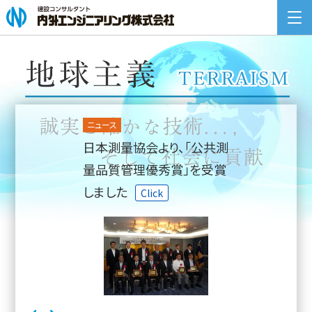
検
索:
COMPANY INFORMATION
企業情報
ニュース
BUSINESS
日本測量協会より、「公共測
事業案内
量品質管理優秀賞」を受賞
NEWS
しました
Click
ニュース一覧
RECRUIT
採用情報
CONTACT
お問い合わせ