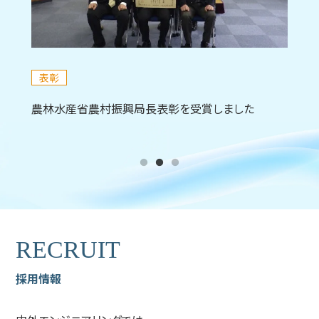
社会貢献活動
トピ
『大和高原北部地区』環境美化運動への参加（奈良
京都
県）
ました
RECRUIT
採用情報