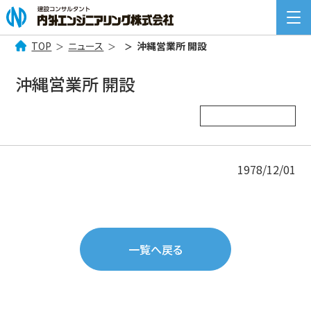
TOP
ニュース
沖縄営業所 開設
検
索:
沖縄営業所 開設
COMPANY INFORMATION
企業情報
BUSINESS
事業案内
1978/12/01
NEWS
ニュース一覧
RECRUIT
採用情報
一覧へ戻る
CONTACT
お問い合わせ