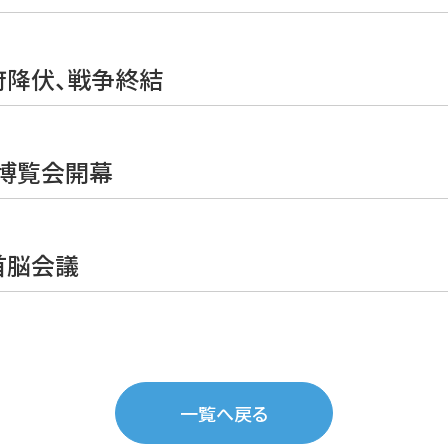
府降伏、戦争終結
博覧会開幕
首脳会議
一覧へ戻る