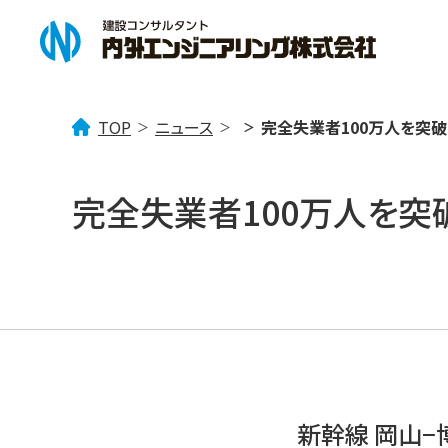
TOP
ニュース
完全失業者100万人を突破
企業情報
事業案内
ニュース一覧
完全失業者100万人を突
企業理念
「みず」を考える
トピックス
会社概要
社会貢献活動
「まち」を考える
事業所案内
技術情報
「
新幹線 岡山