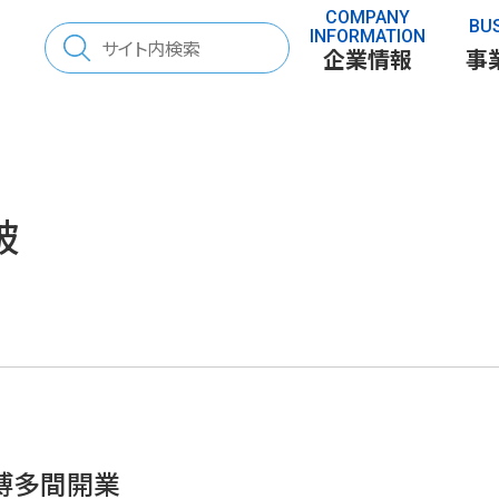
COMPANY
BU
検
INFORMATION
企業情報
事
索:
破
さと」を考える
70年の歩み
表彰
「とち」を調べる
−博多間開業