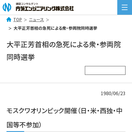
TOP
ニュース
検
大平正芳首相の急死による衆・参両院同時選挙
索:
COMPANY INFORMATION
大平正芳首相の急死による衆・参両院
企業情報
同時選挙
BUSINESS
事業案内
NEWS
ニュース一覧
1980/06/23
RECRUIT
採用情報
モスクワオリンピック開催（日・米・西独・中
CONTACT
お問い合わせ
国等不参加）