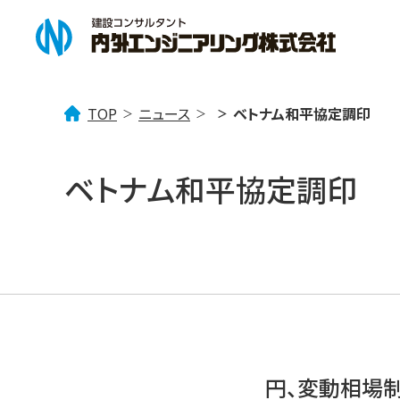
TOP
ニュース
ベトナム和平協定調印
企業情報
事業案内
ニュース一覧
ベトナム和平協定調印
企業理念
「みず」を考える
トピックス
会社概要
社会貢献活動
「まち」を考える
事業所案内
技術情報
「
円、変動相場