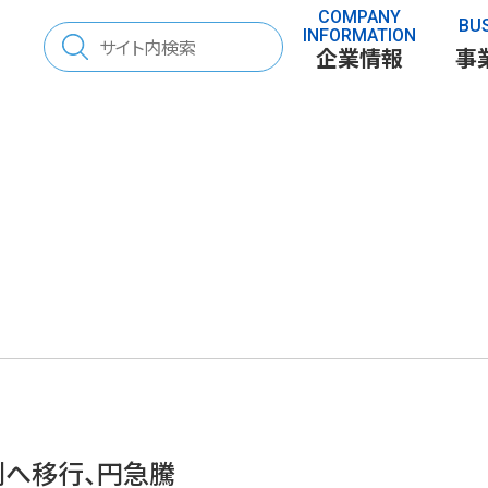
COMPANY
BU
検
INFORMATION
企業情報
事
索:
さと」を考える
70年の歩み
表彰
「とち」を調べる
制へ移行、円急騰