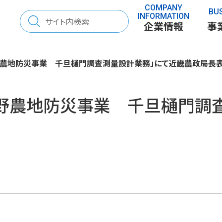
COMPANY
BU
検
INFORMATION
企業情報
事
索:
野農地防災事業 千旦樋門調査測量設計業務」にて近畿農政局長
平野農地防災事業 千旦樋門調
さと」を考える
70年の歩み
表彰
「とち」を調べる