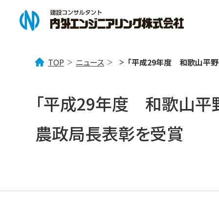
TOP
ニュース
「平成29年度 和歌山平
企業情報
事業案内
ニュース一覧
「平成29年度 和歌山
企業理念
「みず」を考える
トピックス
会社概要
社会貢献活動
「まち」を考える
事業所案内
技術情報
「
農政局長表彰を受賞