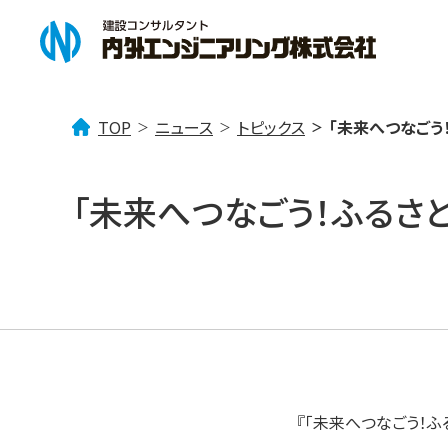
TOP
ニュース
トピックス
「未来へつなごう
企業情報
事業案内
ニュース一覧
「未来へつなごう！ふるさ
企業理念
「みず」を考える
トピックス
会社概要
社会貢献活動
「まち」を考える
事業所案内
技術情報
「
『「未来へつなごう！ふ