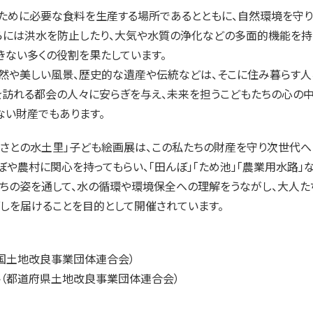
ために必要な食料を生産する場所であるとともに、自然環境を守
らには洪水を防止したり、大気や水質の浄化などの多面的機能を持
きない多くの役割を果たしています。
然や美しい風景、歴史的な遺産や伝統などは、そこに住み暮らす人
を訪れる都会の人々に安らぎを与え、未来を担うこどもたちの心の
ない財産でもあります。
るさとの水土里」子ども絵画展は、この私たちの財産を守り次世代へ
ぼや農村に関心を持ってもらい、「田んぼ」「ため池」「農業用水路」
ちの姿を通して、水の循環や環境保全への理解をうながし、大人た
しを届けることを目的として開催されています。
国土地改良事業団体連合会）
ト（都道府県土地改良事業団体連合会）