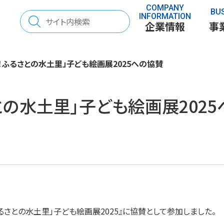
COMPANY
BU
検
INFORMATION
企業情報
事
索:
！ふるさとの水土里」子ども絵画展2025への協賛
との水土里」子ども絵画展202
さと」を考える
70年の歩み
表彰
「とち」を調べる
るさとの水土里」子ども絵画展2025』に協賛として参加しました。