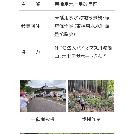
主 催
東播用水土地改良区
東播用水水源地域景観・環
参集団体
境保全隊（東播用水水利調
整協議会）
ＮＰＯ法人バイオマス丹波篠
協 力
山、水土里サポートきんき
主催者挨拶
伐採作業