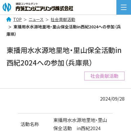
TOP
ニュース
社会貢献活動
検
東播用水水源地里地・里山保全活動in西紀2024への参加（兵
索:
庫県）
COMPANY INFORMATION
企業情報
東播用水水源地里地・里山保全活動in
BUSINESS
西紀2024への参加（兵庫県）
事業案内
NEWS
社会貢献活動
ニュース一覧
RECRUIT
採用情報
2024/09/28
CONTACT
お問い合わせ
東播用水水源地里地・里山
活動名称
保全活動 in西紀2024