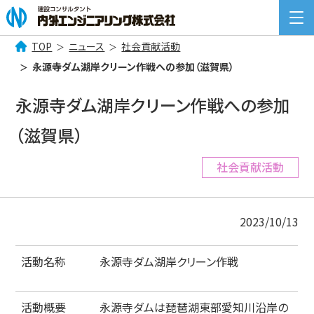
TOP
ニュース
社会貢献活動
検
永源寺ダム湖岸クリーン作戦への参加（滋賀県）
索:
COMPANY INFORMATION
永源寺ダム湖岸クリーン作戦への参加
企業情報
（滋賀県）
BUSINESS
事業案内
社会貢献活動
NEWS
ニュース一覧
2023/10/13
RECRUIT
採用情報
活動名称
永源寺ダム湖岸クリーン作戦
CONTACT
お問い合わせ
活動概要
永源寺ダムは琵琶湖東部愛知川沿岸の