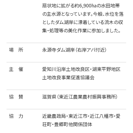
扇状地に拡がる約6,900haの水田地帯
の主水源となっています。今般、水位を落
としたダム湖岸に漂着している流木の収
集・処理等の美化作業に参加しました。
場 所
永源寺ダム湖岸（右岸アバ付近）
主 催
愛知川沿岸土地改良区・湖東平野地区
土地改良事業促進協議会
協 賛
滋賀県（東近江農業農村振興事務所）
協 力
近畿農政局・東近江市・近江八幡市・愛
荘町・豊郷町他関係団体