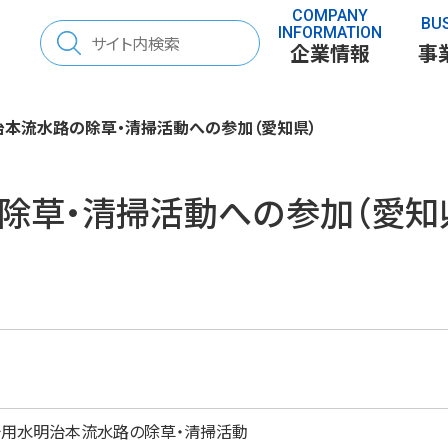
COMPANY
BU
検
INFORMATION
企業情報
事
索:
本流水路の除草・清掃活動への参加（愛知県）
除草・清掃活動への参加（愛知
さと」を考える
70年の歩み
表彰
「とち」を調べる
用水明治本流水路の除草・清掃活動