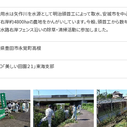
用水は矢作川を水源として明治頭首工によって取水、安城市を中
右岸約4800haの農地をかんがいしています。今般、頭首工から
水路右岸フェンス沿いの除草・清掃活動に参加しました。
知県豊田市永覚町高根
Ｏ「美しい田園２１」東海支部