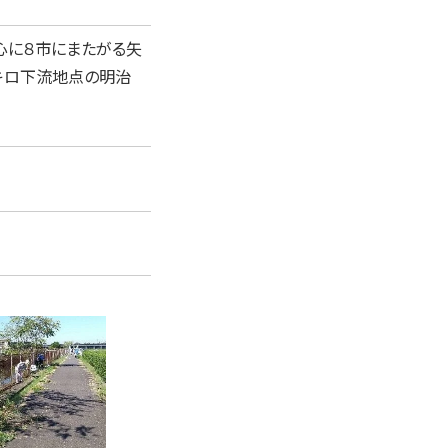
心に８市にまたがる矢
数キロ下流地点の明治