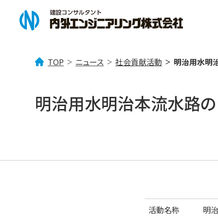
TOP
ニュース
社会貢献活動
明治用水明治
企業情報
事業案内
ニュース一覧
明治用水明治本流水路の
企業理念
「みず」を考える
トピックス
会社概要
社会貢献活動
「まち」を考える
事業所案内
技術情報
「
活動名称
明治