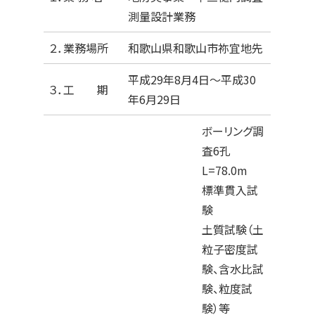
測量設計業務
２．業務場所
和歌山県和歌山市祢宜地先
平成29年8月4日～平成30
３．工 期
年6月29日
ボーリング調
査6孔
L=78.0m
標準貫入試
験
土質試験（土
粒子密度試
験、含水比試
験、粒度試
験）等