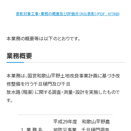
表彰対象工事・業務の概要及び評価点（R01表彰）(PDF : 477KB)
本業務の概要等は以下のとおりです。
業務概要
本業務は、国営和歌山平野土地改良事業計画に基づき改
修整備を行う千旦樋門及び千旦
放水路（暗渠）に関する調査・測量・設計を実施したもので
す。
平成29年度 和歌山平野農
１．業 務 名
地防災事業 千旦樋門調査