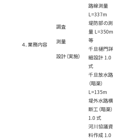
路線測量
L=337m
堤防部の測
調査
量 L=350m
等
測量
４．業務内容
千旦樋門詳
設計（実施）
細設計 1.0
式
千旦放水路
（暗渠）
L=135m
堤外水路横
断工（暗渠）
1.0 式
河川協議資
料作成 1.0