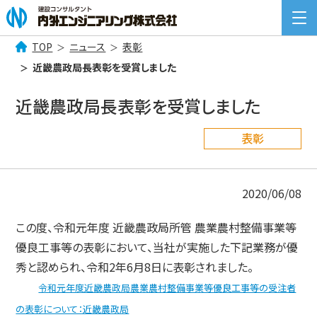
TOP
ニュース
表彰
検
近畿農政局長表彰を受賞しました
索:
COMPANY INFORMATION
近畿農政局長表彰を受賞しました
企業情報
BUSINESS
表彰
事業案内
NEWS
ニュース一覧
2020/06/08
RECRUIT
この度、令和元年度 近畿農政局所管 農業農村整備事業等
採用情報
優良工事等の表彰において、当社が実施した下記業務が優
CONTACT
秀と認められ、令和2年6月8日に表彰されました。
お問い合わせ
令和元年度近畿農政局農業農村整備事業等優良工事等の受注者
の表彰について：近畿農政局