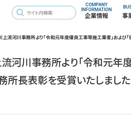
COMPANY
BU
検
INFORMATION
企業情報
事
索:
川上流河川事務所より「令和元年度優良工事等施工業者」および「
上流河川事務所より「令和元年
さと」を考える
70年の歩み
表彰
「とち」を調べる
事務所長表彰を受賞いたしました