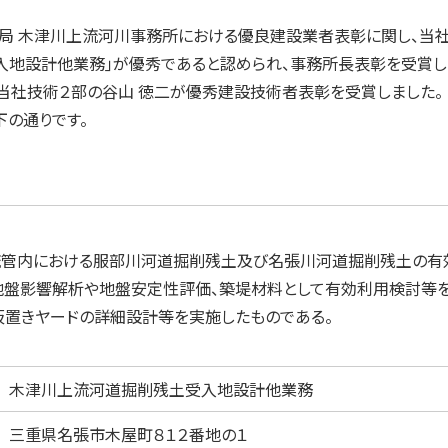
局 木津川上流河川事務所における優良建設業者表彰に関し、当
入地設計他業務｣が優秀であると認められ、事務所長表彰を受賞し
当社技術２部の谷山 徳二が優秀建設技術者表彰を受賞しました。
の通りです。
流管内における服部川河道掘削残土及び名張川河道掘削残土の有
地盤影響解析や地盤安定性評価、築堤材料として有効利用検討等を
仮置きヤードの詳細設計等を実施したものである。
木津川上流河道掘削残土受入地設計他業務
三重県名張市木屋町８１２番地の１