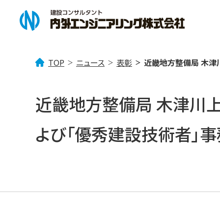
TOP
ニュース
表彰
近畿地方整備局 木津
企業情報
事業案内
ニュース一覧
近畿地方整備局 木津川
企業理念
「みず」を考える
トピックス
会社概要
社会貢献活動
「まち」を考える
事業所案内
技術情報
「
よび「優秀建設技術者」