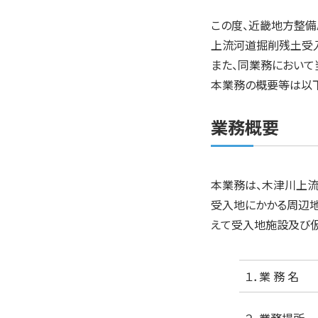
この度、近畿地方整備
上流河道掘削残土受
また、同業務において
本業務の概要等は以下
業務概要
本業務は、木津川上
受入地にかかる周辺
えて受入地施設及び
１．業 務 名
２．業務場所