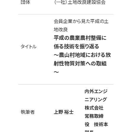
団体
（一社）土地改良建設協会
会員企業から見た平成の土
地改良
平成の農業農村整備に
係る技術を振り返る
タイトル
～農山村地域における放
射性物質対策への取組
～
内外エンジ
ニアリング
株式会社
執筆者
上野 裕士
常務取締
役 技術本