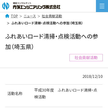
TOP
ニュース
社会貢献活動
検
ふれあいロード清掃・点検活動への参加（埼玉県）
索:
COMPANY INFORMATION
ふれあいロード清掃・点検活動への参
企業情報
加（埼玉県）
BUSINESS
事業案内
社会貢献活動
NEWS
ニュース一覧
2018/12/10
RECRUIT
採用情報
平成30年度 ふれあいロード清掃・点
CONTACT
お問い合わせ
活動名称
検活動