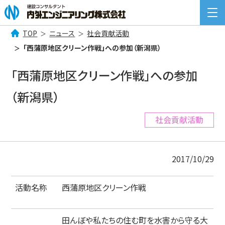
TOP
ニュース
社会貢献活動
検
「西蒲原地区クリーン作戦」への参加（新潟県）
索:
COMPANY INFORMATION
「西蒲原地区クリーン作戦」への参加
企業情報
（新潟県）
BUSINESS
事業案内
社会貢献活動
NEWS
ニュース一覧
2017/10/29
RECRUIT
採用情報
活動名称
西蒲原地区クリーン作戦
CONTACT
お問い合わせ
田んぼや私たちの住む町を水害から守る大