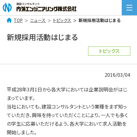
TOP
ニュース
トピックス
新規採用活動はじまる
検
索:
新規採用活動はじまる
COMPANY INFORMATION
企業情報
トピックス
BUSINESS
事業案内
2016/03/04
NEWS
ニュース一覧
平成28年3月1日から各大学においては企業説明会がはじ
RECRUIT
まっています。
採用情報
当社においても、建設コンサルタントという業種をまず知っ
CONTACT
ていただき、興味を持っていただくことにより、一人でも多く
お問い合わせ
の学生に応募いただけるよう、各大学において求人活動を
開始しました。