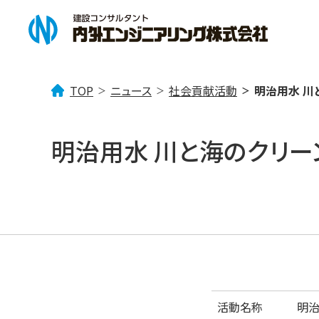
TOP
ニュース
社会貢献活動
明治用水 川
企業情報
事業案内
ニュース一覧
明治用水 川と海のクリー
企業理念
「みず」を考える
トピックス
会社概要
社会貢献活動
「まち」を考える
事業所案内
技術情報
「
活動名称
明治