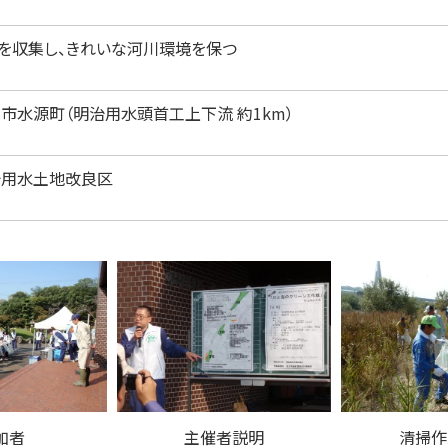
を収集し、きれいな河川環境を保つ
市水源町（明治用水頭首工上下流 約1km）
治用水土地改良区
加者
主催者説明
清掃作