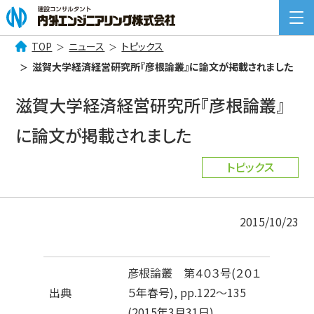
TOP
ニュース
トピックス
検
滋賀大学経済経営研究所『彦根論叢』に論文が掲載されました
索:
COMPANY INFORMATION
滋賀大学経済経営研究所『彦根論叢』
企業情報
に論文が掲載されました
BUSINESS
事業案内
トピックス
NEWS
ニュース一覧
2015/10/23
RECRUIT
採用情報
CONTACT
お問い合わせ
彦根論叢 第４０３号(２０１
出典
５年春号), pp.122～135
(2015年3月31日)