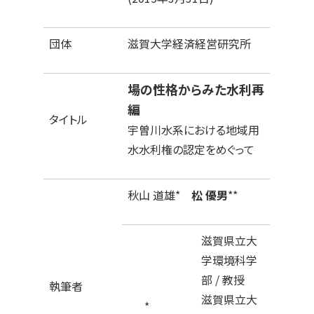
団体
滋賀大学経済経営研究所
場の性格からみた水利再
編
タイトル
宇曽川水系における地域用
水水利権の認定をめぐって
秋山 道雄*
松 優男
**
滋賀県立大
学環境科学
部 / 教授
執筆者
滋賀県立大
*