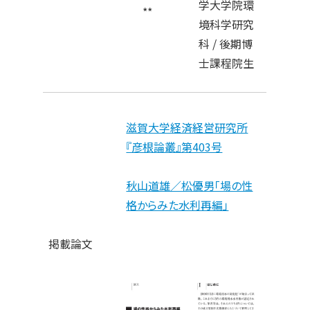
学大学院環
**
境科学研究
科 / 後期博
士課程院生
滋賀大学経済経営研究所
『彦根論叢』第403号
秋山道雄／松優男「場の性
格からみた水利再編」
掲載論文